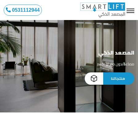
0531112944
المصعد الذكي
مصاعد بدون حفر او تكسير
منتجاتنا