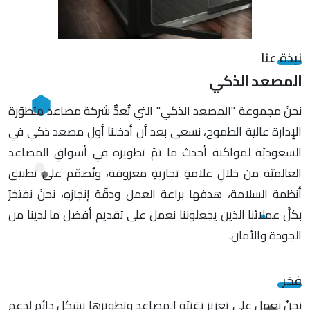
نبذة عنا
المصعد الذكي
نحنُ مجموعة "المصعد الذكي" التي تٌعدٌّ شركة مصاعد متطوّرة
الإدارة عالية الطموح، نسعى بعد أن أدخلنا أول مصعد ذكي في
السعوديّة لمواكبة أحدث ما تمّ تطويره في أسواقِ المصاعد
العالميّة من خلالِ علامةٍ تجاريةٍ معروفة، ونٌصمّم على تطبيق
أنظمة السلامة، هدفها براعة العمل ودقّة إنجازهِ، نحنُ نفتخرُ
بكلِّ عملائنا الذين يجعلوننا نعمل على تقديم أفضل ما لدينا من
الجودة والأمان.
فخر
نحنُ نعمل على تعزيز تقنيّة المصاعد وتطويرها بشكلٍ دائم لدعم